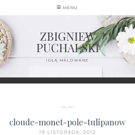
Skip
MENU
to
content
ZBIGNIEW
PUCHALSKI
IGŁĄ MALOWANE
— —
cloude-monet-pole-tulipanow
19 LISTOPADA, 2012