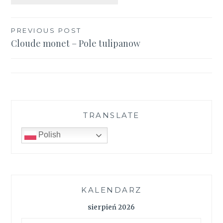
Nawigacja
PREVIOUS POST
Cloude monet – Pole tulipanow
wpisu
TRANSLATE
Polish
KALENDARZ
sierpień 2026