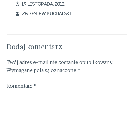
o
r
st
A
dI
e
19 LISTOPADA, 2012
o
p
n
ZBIGNIEW PUCHALSKI
k
p
Dodaj komentarz
Twój adres e-mail nie zostanie opublikowany.
Wymagane pola są oznaczone
*
Komentarz
*