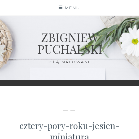
Skip
MENU
to
content
ZBIGNIEW
PUCHALSKI
IGŁĄ MALOWANE
— —
cztery-pory-roku-jesien-
miniatura