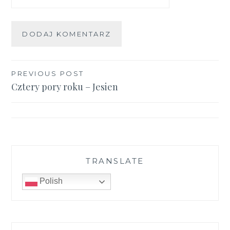
Nawigacja
PREVIOUS POST
Cztery pory roku – Jesien
wpisu
TRANSLATE
Polish