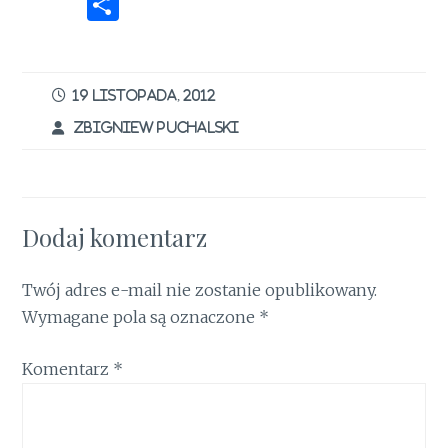
a
w
n
m
ri
h
n
S
ce
it
te
ai
n
at
k
h
b
te
re
l
t
s
e
ar
o
r
st
A
dI
e
19 LISTOPADA, 2012
o
p
n
ZBIGNIEW PUCHALSKI
k
p
Dodaj komentarz
Twój adres e-mail nie zostanie opublikowany.
Wymagane pola są oznaczone
*
Komentarz
*