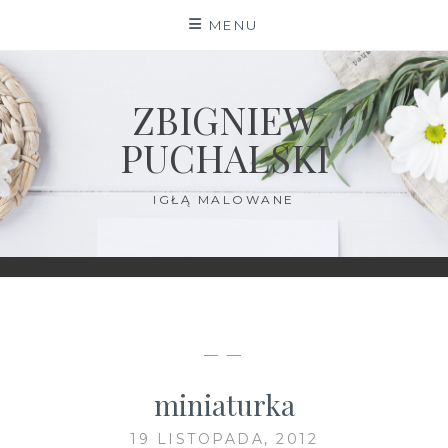
Skip
MENU
to
content
ZBIGNIEW
PUCHALSKI
IGŁĄ MALOWANE
— —
miniaturka
19 LISTOPADA, 2012