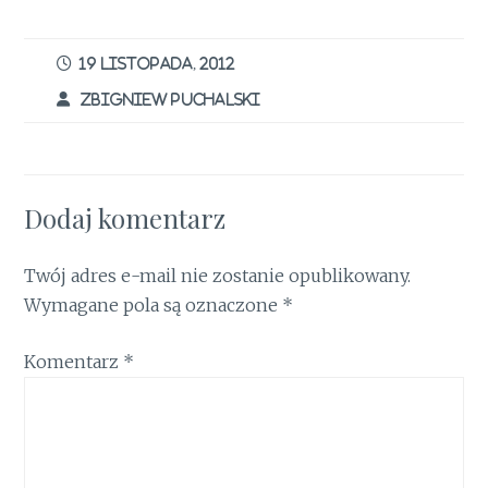
h
b
te
re
l
t
s
e
ar
o
r
st
A
dI
e
19 LISTOPADA, 2012
o
p
n
ZBIGNIEW PUCHALSKI
k
p
Dodaj komentarz
Twój adres e-mail nie zostanie opublikowany.
Wymagane pola są oznaczone
*
Komentarz
*