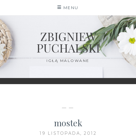
Skip
MENU
to
content
ZBIGNIEW
PUCHALSKI
IGŁĄ MALOWANE
— —
mostek
19 LISTOPADA, 2012