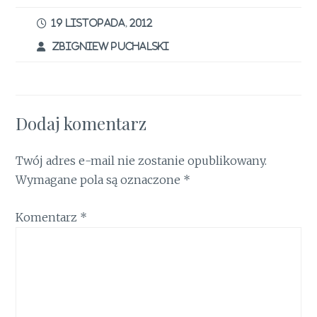
b
te
re
l
t
s
e
ar
o
r
st
A
dI
e
19 LISTOPADA, 2012
o
p
n
ZBIGNIEW PUCHALSKI
k
p
Dodaj komentarz
Twój adres e-mail nie zostanie opublikowany.
Wymagane pola są oznaczone
*
Komentarz
*