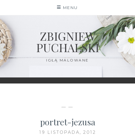
Skip
MENU
to
content
ZBIGNIEW
PUCHALSKI
IGŁĄ MALOWANE
— —
portret-jezusa
19 LISTOPADA, 2012