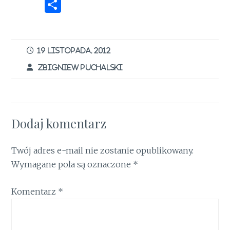
a
w
n
m
ri
h
n
S
ce
it
te
ai
n
at
k
h
b
te
re
l
t
s
e
ar
o
r
st
A
dI
e
19 LISTOPADA, 2012
o
p
n
ZBIGNIEW PUCHALSKI
k
p
Dodaj komentarz
Twój adres e-mail nie zostanie opublikowany.
Wymagane pola są oznaczone
*
Komentarz
*