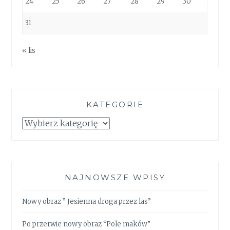
24
25
26
27
28
29
30
31
« lis
KATEGORIE
Kategorie
NAJNOWSZE WPISY
Nowy obraz ” Jesienna droga przez las”
Po przerwie nowy obraz “Pole maków”