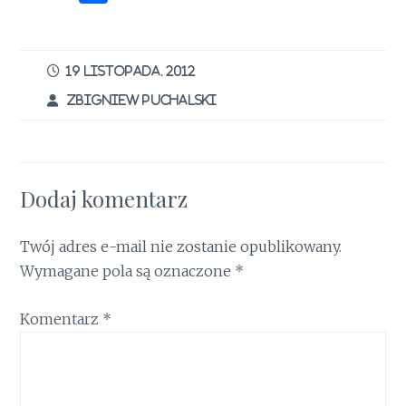
ce
it
te
ai
n
at
k
h
b
te
re
l
t
s
e
ar
o
r
st
A
dI
e
19 LISTOPADA, 2012
o
p
n
ZBIGNIEW PUCHALSKI
k
p
Dodaj komentarz
Twój adres e-mail nie zostanie opublikowany.
Wymagane pola są oznaczone
*
Komentarz
*