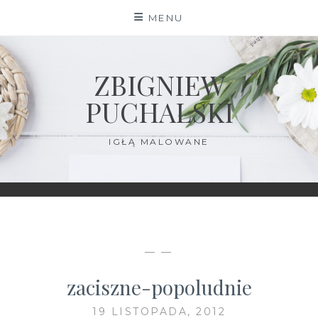
Skip
MENU
to
content
ZBIGNIEW
PUCHALSKI
IGŁĄ MALOWANE
— —
zaciszne-popoludnie
19 LISTOPADA, 2012