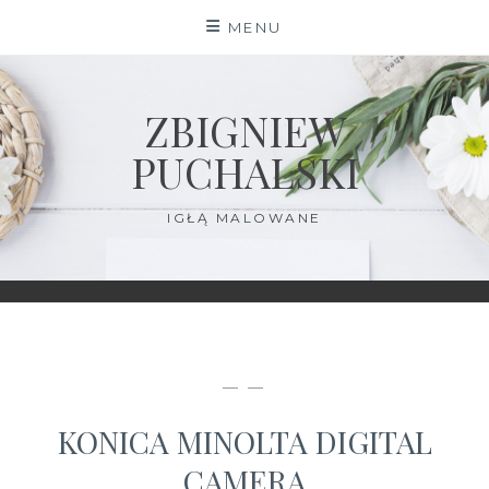
Skip
MENU
to
content
ZBIGNIEW
PUCHALSKI
IGŁĄ MALOWANE
— —
KONICA MINOLTA DIGITAL
CAMERA