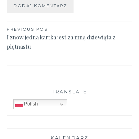
Nawigacja
PREVIOUS POST
I znów jedna kartka jest za mną dziewiąta z
wpisu
piętnastu
TRANSLATE
Polish
KALENDARZ