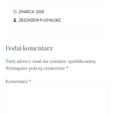
b
te
re
l
t
s
e
ar
o
r
st
A
dI
e
2 MARCA, 2013
o
p
n
ZBIGNIEW PUCHALSKI
k
p
Dodaj komentarz
Twój adres e-mail nie zostanie opublikowany.
Wymagane pola są oznaczone
*
Komentarz
*