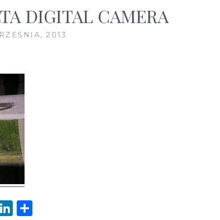
TA DIGITAL CAMERA
RZEŚNIA, 2013
W
Li
S