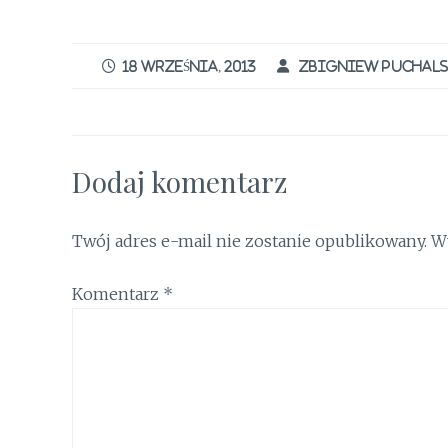
a
w
n
m
ri
ce
it
te
ai
n
b
te
re
l
t
18 WRZEŚNIA, 2013
ZBIGNIEW PUCHALS
o
r
st
o
k
Dodaj komentarz
Twój adres e-mail nie zostanie opublikowany.
W
Komentarz
*