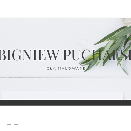
BIGNIEW PUCHALS
IGŁĄ MALOWANE
— —