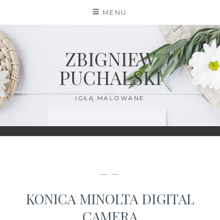
Skip
MENU
to
content
ZBIGNIEW
PUCHALSKI
IGŁĄ MALOWANE
— —
KONICA MINOLTA DIGITAL
CAMERA