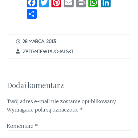
F
T
Pi
E
P
W
Li
a
w
n
m
ri
h
n
S
ce
it
te
ai
n
at
k
h
b
te
re
l
t
s
e
ar
o
r
st
A
dI
e
28 MARCA, 2013
o
p
n
ZBIGNIEW PUCHALSKI
k
p
Dodaj komentarz
Twój adres e-mail nie zostanie opublikowany.
Wymagane pola są oznaczone
*
Komentarz
*