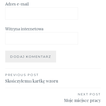
Adres e-mail
Witryna internetowa
Nawigacja
PREVIOUS POST
Skończyłem11 kartkę wzoru
wpisu
NEXT POST
Moje miejsce pracy