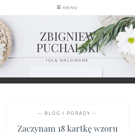
Skip
MENU
to
content
ZBIGNIEW
PUCHALSKI
IGŁĄ MALOWANE
—
BLOG I PORADY
—
Zaczynam 18 kartkę wzoru