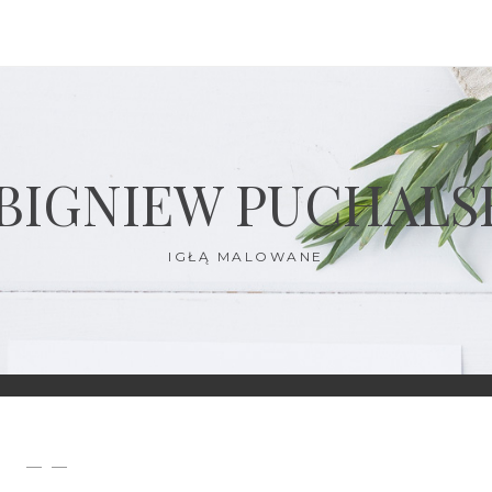
BIGNIEW PUCHALS
IGŁĄ MALOWANE
— —