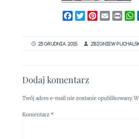
F
T
Pi
E
P
a
w
n
m
ri
ce
it
te
ai
n
b
te
re
l
t
23 GRUDNIA, 2015
ZBIGNIEW PUCHALS
o
r
st
o
k
Dodaj komentarz
Twój adres e-mail nie zostanie opublikowany.
W
Komentarz
*