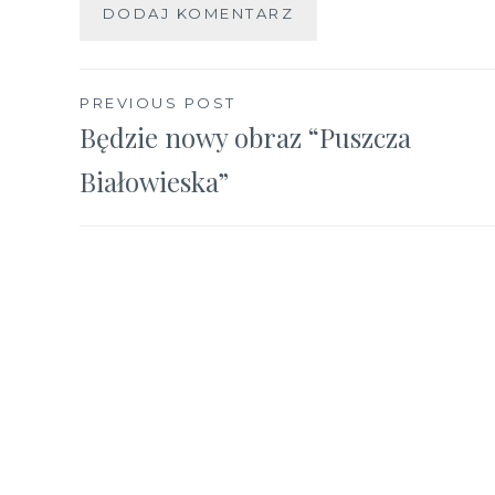
Nawigacja
PREVIOUS POST
Będzie nowy obraz “Puszcza
wpisu
Białowieska”