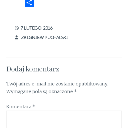
a
w
n
m
ri
h
n
S
ce
it
te
ai
n
at
k
h
b
te
re
l
t
s
e
ar
o
r
st
A
dI
e
7 LUTEGO, 2016
o
p
n
ZBIGNIEW PUCHALSKI
k
p
Dodaj komentarz
Twój adres e-mail nie zostanie opublikowany.
Wymagane pola są oznaczone
*
Komentarz
*