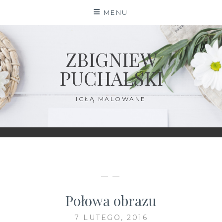
Skip
MENU
to
content
ZBIGNIEW
PUCHALSKI
IGŁĄ MALOWANE
— —
Połowa obrazu
7 LUTEGO, 2016