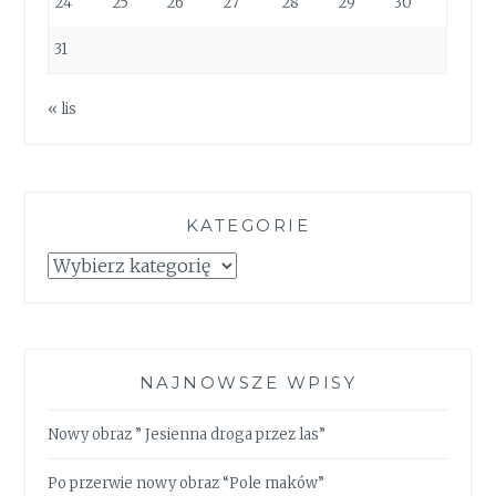
24
25
26
27
28
29
30
31
« lis
KATEGORIE
Kategorie
NAJNOWSZE WPISY
Nowy obraz ” Jesienna droga przez las”
Po przerwie nowy obraz “Pole maków”