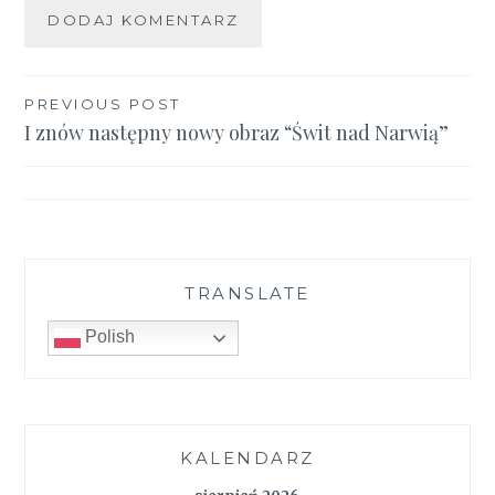
Nawigacja
PREVIOUS POST
I znów następny nowy obraz “Świt nad Narwią”
wpisu
TRANSLATE
Polish
KALENDARZ