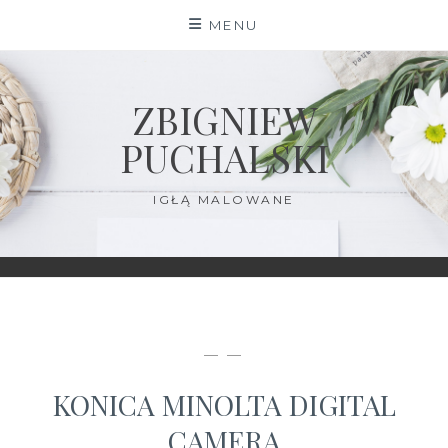
Skip
MENU
to
content
ZBIGNIEW
PUCHALSKI
IGŁĄ MALOWANE
— —
KONICA MINOLTA DIGITAL
CAMERA