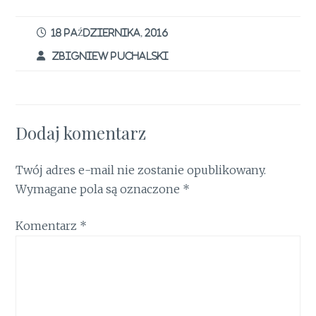
b
te
re
l
t
s
e
ar
o
r
st
A
dI
e
18 PAŹDZIERNIKA, 2016
o
p
n
ZBIGNIEW PUCHALSKI
k
p
Dodaj komentarz
Twój adres e-mail nie zostanie opublikowany.
Wymagane pola są oznaczone
*
Komentarz
*