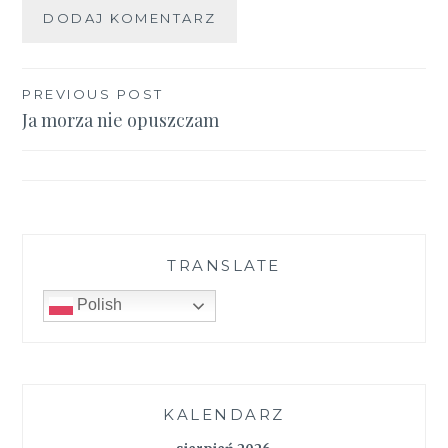
Nawigacja
PREVIOUS POST
Ja morza nie opuszczam
wpisu
TRANSLATE
Polish
KALENDARZ