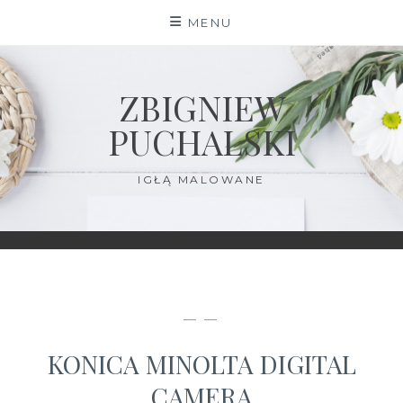
Skip
MENU
to
content
ZBIGNIEW
PUCHALSKI
IGŁĄ MALOWANE
— —
KONICA MINOLTA DIGITAL
CAMERA