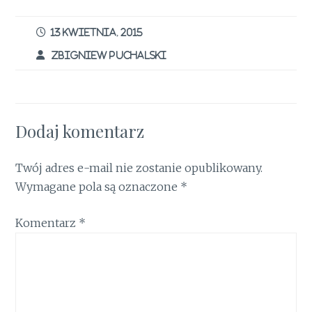
b
te
re
l
t
s
e
ar
o
r
st
A
dI
e
13 KWIETNIA, 2015
o
p
n
ZBIGNIEW PUCHALSKI
k
p
Dodaj komentarz
Twój adres e-mail nie zostanie opublikowany.
Wymagane pola są oznaczone
*
Komentarz
*