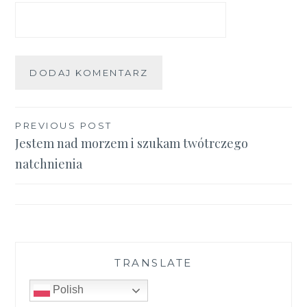
Nawigacja
PREVIOUS POST
Jestem nad morzem i szukam twótrczego
wpisu
natchnienia
TRANSLATE
Polish