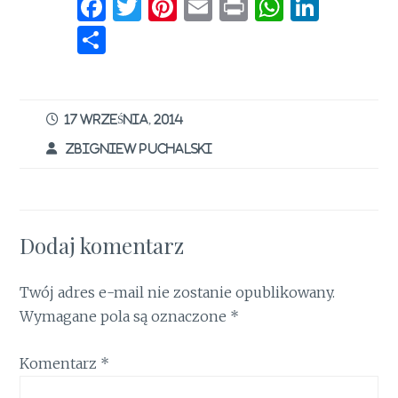
F
T
Pi
E
P
W
Li
a
w
n
m
ri
h
n
S
ce
it
te
ai
n
at
k
h
b
te
re
l
t
s
e
ar
o
r
st
A
dI
e
17 WRZEŚNIA, 2014
o
p
n
ZBIGNIEW PUCHALSKI
k
p
Dodaj komentarz
Twój adres e-mail nie zostanie opublikowany.
Wymagane pola są oznaczone
*
Komentarz
*