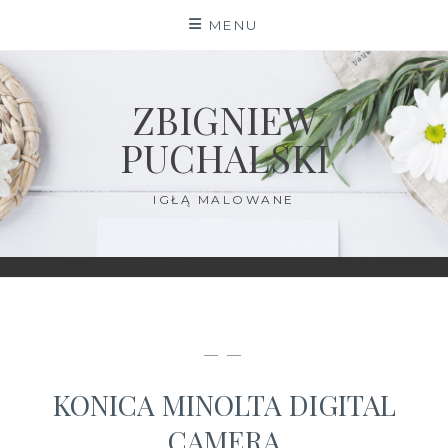
Skip
MENU
to
content
ZBIGNIEW
PUCHALSKI
IGŁĄ MALOWANE
— —
KONICA MINOLTA DIGITAL
CAMERA