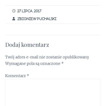
b
te
re
l
t
s
e
ar
o
r
st
A
dI
e
27 LIPCA, 2017
o
p
n
ZBIGNIEW PUCHALSKI
k
p
Dodaj komentarz
Twój adres e-mail nie zostanie opublikowany.
Wymagane pola są oznaczone
*
Komentarz
*