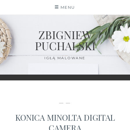
Skip
MENU
to
content
ZBIGNIEW
PUCHALSKI
IGŁĄ MALOWANE
— —
KONICA MINOLTA DIGITAL
CAMERA