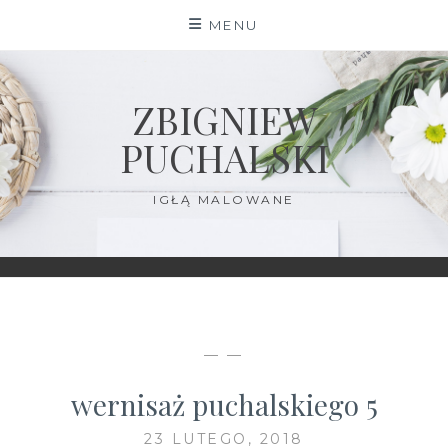
Skip
MENU
to
content
ZBIGNIEW
PUCHALSKI
IGŁĄ MALOWANE
— —
wernisaż puchalskiego 5
23 LUTEGO, 2018