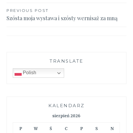
Nawigacja
PREVIOUS POST
Szósta moja wystawa i szósty wernisaż za mną
wpisu
TRANSLATE
Polish
KALENDARZ
sierpień 2026
P
W
Ś
C
P
S
N