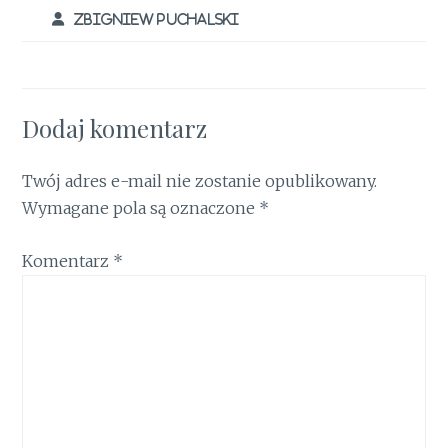
o
p
n
ZBIGNIEW PUCHALSKI
k
p
Dodaj komentarz
Twój adres e-mail nie zostanie opublikowany.
Wymagane pola są oznaczone
*
Komentarz
*