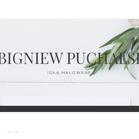
BIGNIEW PUCHALS
IGŁĄ MALOWANE
— —