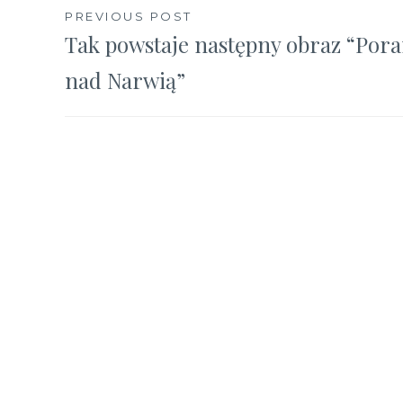
Nawigacja
PREVIOUS POST
Tak powstaje następny obraz “Por
wpisu
nad Narwią”