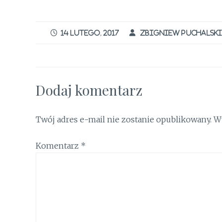
a
w
n
m
ri
ce
it
te
ai
n
b
te
re
l
t
14 LUTEGO, 2017
ZBIGNIEW PUCHALSKI
o
r
st
o
k
Dodaj komentarz
Twój adres e-mail nie zostanie opublikowany.
W
Komentarz
*