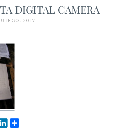
TA DIGITAL CAMERA
LUTEGO, 2017
W
Li
S