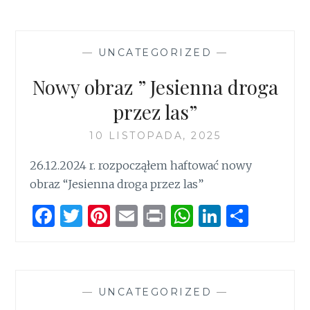
—
UNCATEGORIZED
—
Nowy obraz ” Jesienna droga
przez las”
10 LISTOPADA, 2025
26.12.2024 r. rozpocząłem haftować nowy
obraz “Jesienna droga przez las”
F
T
Pi
E
P
W
Li
S
a
w
n
m
ri
h
n
h
ce
it
te
ai
n
at
k
ar
b
te
re
l
t
s
e
e
—
UNCATEGORIZED
—
o
r
st
A
dI