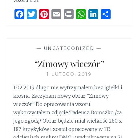
wzoru z 21
F
T
Pi
E
P
W
Li
S
a
w
n
m
ri
h
n
h
ce
it
te
ai
n
at
k
ar
b
te
re
l
t
s
e
e
—
UNCATEGORIZED
—
o
r
st
A
dI
o
p
n
“Zimowy wieczór”
k
p
1 LUTEGO, 2019
1.02.2019 długo nie wytrzymałem bez igiełki i
krosna. Zaczynam nowy obraz “Zimowy
wieczór” Do opracowania wzoru
wykorzystałem zdjęcie Tadeusz Doroszko /za
jego zgodą/ Obraz będzie miał wielkość 280 x
187 krzyżyków i został opracowany w 113
odcieniach muliny DMC i wydrukowany na 21