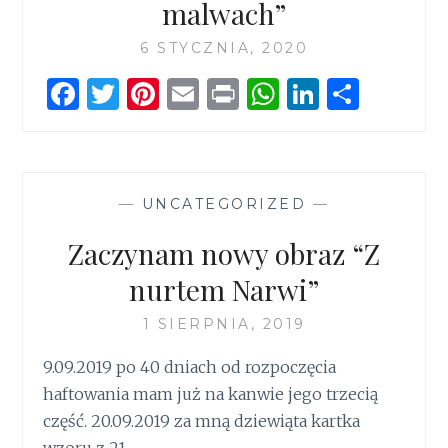
k
p
malwach”
6 STYCZNIA, 2020
F
T
Pi
E
P
W
Li
S
a
w
n
m
ri
h
n
h
ce
it
te
ai
n
at
k
ar
b
te
re
l
t
s
e
e
—
UNCATEGORIZED
—
o
r
st
A
dI
o
p
n
Zaczynam nowy obraz “Z
k
p
nurtem Narwi”
1 SIERPNIA, 2019
9.09.2019 po 40 dniach od rozpoczęcia
haftowania mam już na kanwie jego trzecią
część. 20.09.2019 za mną dziewiąta kartka