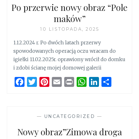
o
p
n
Po przerwie nowy obraz “Pole
k
p
maków”
10 LISTOPADA, 2025
1.12.2024 r. Po dwóch latach przerwy
spowodowanych operacją oczu wracam do
igiełki 11.02.2025r. oprawiony wrócił do domku
i zdobi ścianę mojej domowej galerii
F
T
Pi
E
P
W
Li
S
a
w
n
m
ri
h
n
h
ce
it
te
ai
n
at
k
ar
b
te
re
l
t
s
e
e
—
UNCATEGORIZED
—
o
r
st
A
dI
o
p
n
Nowy obraz”Zimowa droga