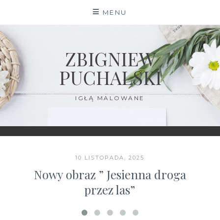
Skip
MENU
to
content
ZBIGNIEW
PUCHALSKI
IGŁĄ MALOWANE
10 LISTOPADA, 2025
Nowy obraz ” Jesienna droga
przez las”