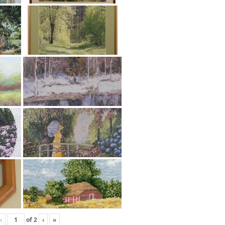
‹
of
2
›
»