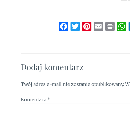
F
T
Pi
E
P
a
w
n
m
ri
ce
it
te
ai
n
b
te
re
l
t
o
r
st
Dodaj komentarz
o
k
Twój adres e-mail nie zostanie opublikowany.
W
Komentarz
*