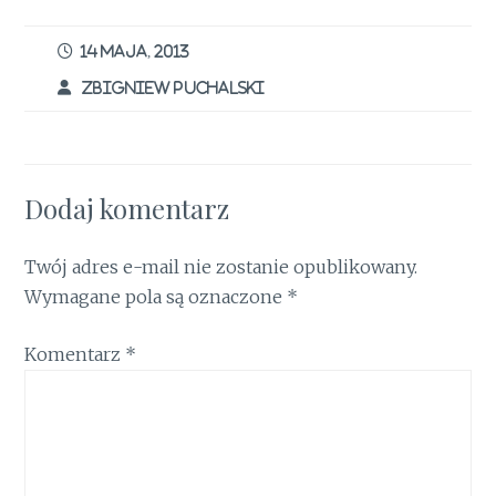
b
te
re
l
t
s
e
ar
o
r
st
A
dI
e
14 MAJA, 2013
o
p
n
ZBIGNIEW PUCHALSKI
k
p
Dodaj komentarz
Twój adres e-mail nie zostanie opublikowany.
Wymagane pola są oznaczone
*
Komentarz
*