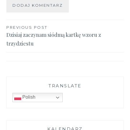
Nawigacja
PREVIOUS POST
Dzisiaj zaczynam siódmą kartkę wzoru z
wpisu
trzydziestu
TRANSLATE
Polish
KALENDARZ