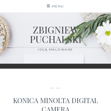
Skip
MENU
to
content
ZBIGNIEW
PUCHALSKI
IGŁĄ MALOWANE
— —
KONICA MINOLTA DIGITAL
CAMERA