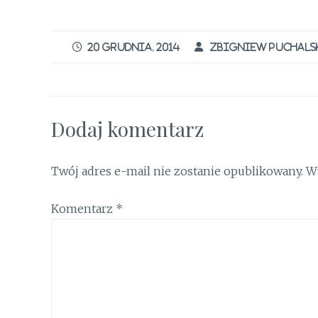
a
w
n
m
ri
ce
it
te
ai
n
b
te
re
l
t
20 GRUDNIA, 2014
ZBIGNIEW PUCHALS
o
r
st
o
k
Dodaj komentarz
Twój adres e-mail nie zostanie opublikowany.
W
Komentarz
*