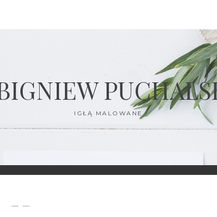
BIGNIEW PUCHALS
IGŁĄ MALOWANE
— —