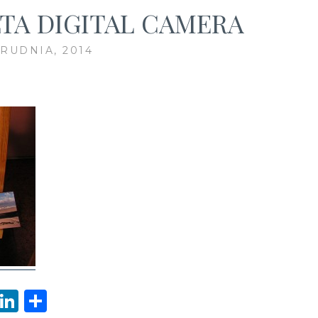
TA DIGITAL CAMERA
GRUDNIA, 2014
W
Li
S