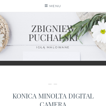
Skip
MENU
to
content
ZBIGNIEW
PUCHALSKI
IGŁĄ MALOWANE
— —
KONICA MINOLTA DIGITAL
CAMERA