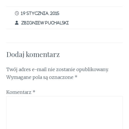
b
te
re
l
t
s
e
ar
o
r
st
A
dI
e
19 STYCZNIA, 2015
o
p
n
ZBIGNIEW PUCHALSKI
k
p
Dodaj komentarz
Twój adres e-mail nie zostanie opublikowany.
Wymagane pola są oznaczone
*
Komentarz
*