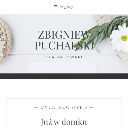
Skip
MENU
to
content
ZBIGNIEW
PUCHALSKI
IGŁĄ MALOWANE
—
UNCATEGORIZED
—
Już w domku