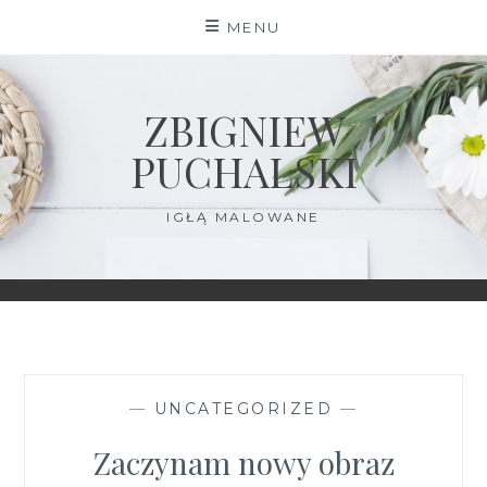
Skip
MENU
to
content
ZBIGNIEW
PUCHALSKI
IGŁĄ MALOWANE
—
UNCATEGORIZED
—
Zaczynam nowy obraz