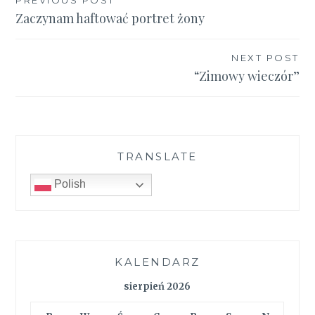
Nawigacja
Zaczynam haftować portret żony
wpisu
NEXT POST
“Zimowy wieczór”
TRANSLATE
Polish
KALENDARZ
sierpień 2026